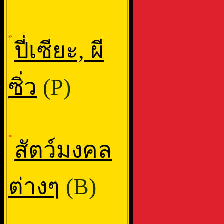
»
ปี่เซียะ, ผี
ซิ่ว
(P)
»
สัตว์มงคล
ต่างๆ
(B)