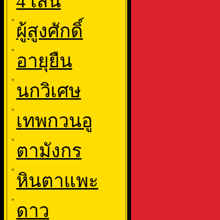
4 เส้น
»
ผู้สูงศักดิ์
»
อายุยืน
»
นกวิเศษ
»
เทพกวนอู
»
ตามังกร
»
หินตาแพะ
»
ดาว