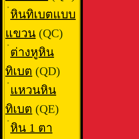
»
หินทิเบตแบบ
แขวน
(QC)
»
ต่างหูหิน
ทิเบต
(QD)
»
แหวนหิน
ทิเบต
(QE)
»
หิน 1 ตา