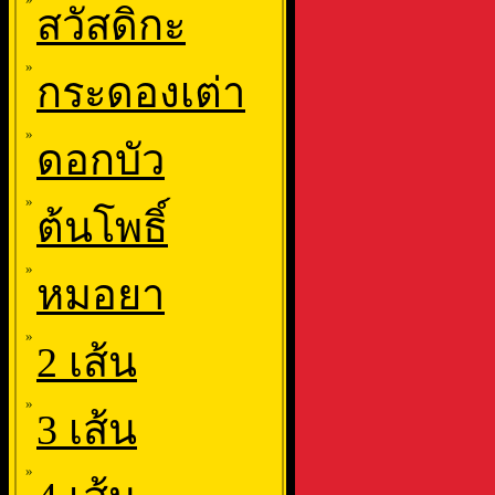
สวัสดิกะ
»
กระดองเต่า
»
ดอกบัว
»
ต้นโพธิ์
»
หมอยา
»
2 เส้น
»
3 เส้น
»