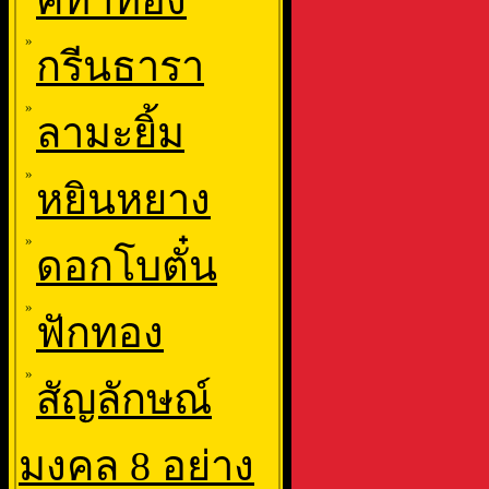
คทาทอง
»
กรีนธารา
»
ลามะยิ้ม
»
หยินหยาง
»
ดอกโบตั๋น
»
ฟักทอง
»
สัญลักษณ์
มงคล 8 อย่าง