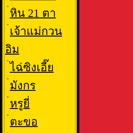
»
หิน 21 ตา
»
เจ้าแม่กวน
อิม
»
ไฉ่ซิงเอี๊ย
»
มังกร
»
หรูยี่
»
ตะขอ
»