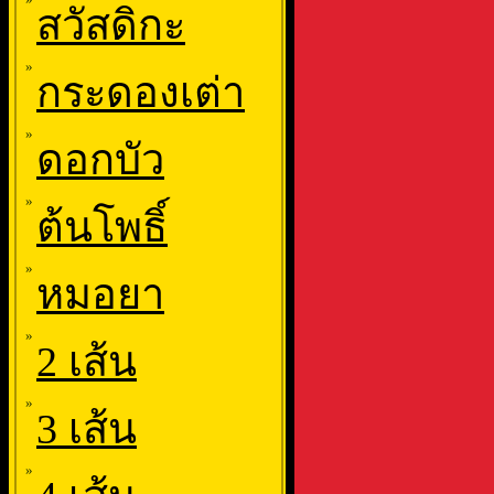
สวัสดิกะ
»
กระดองเต่า
»
ดอกบัว
»
ต้นโพธิ์
»
หมอยา
»
2 เส้น
»
3 เส้น
»