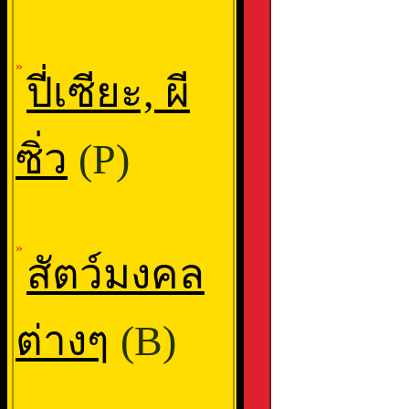
»
ปี่เซียะ, ผี
ซิ่ว
(P)
»
สัตว์มงคล
ต่างๆ
(B)