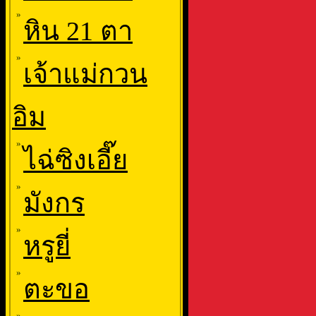
»
หิน 21 ตา
»
เจ้าแม่กวน
อิม
»
ไฉ่ซิงเอี๊ย
»
มังกร
»
หรูยี่
»
ตะขอ
»