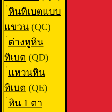
»
หินทิเบตแบบ
แขวน
(QC)
»
ต่างหูหิน
ทิเบต
(QD)
»
แหวนหิน
ทิเบต
(QE)
»
หิน 1 ตา