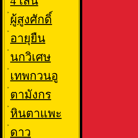
4 เส้น
»
ผู้สูงศักดิ์
»
อายุยืน
»
นกวิเศษ
»
เทพกวนอู
»
ตามังกร
»
หินตาแพะ
»
ดาว